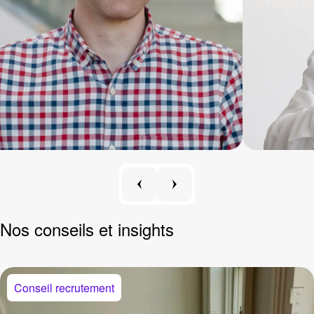
sit amet ali
Nos conseils
et insights
Conseil recrutement