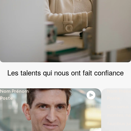
Les
talents
qui nous ont fait confiance
Nom Prénom
Nom Prén
Poste
Poste
Orci varius
montes, nas
faucibus jus