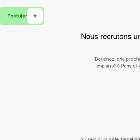
Nous recrutons 
Devenez le/la procha
implanté à Paris e
Au sein d’un
pôle fiscal d