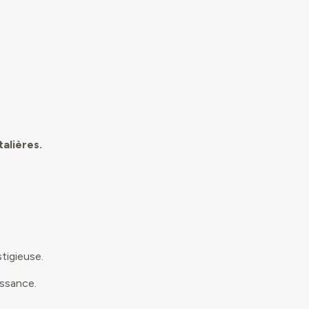
alières.
tigieuse.
issance.