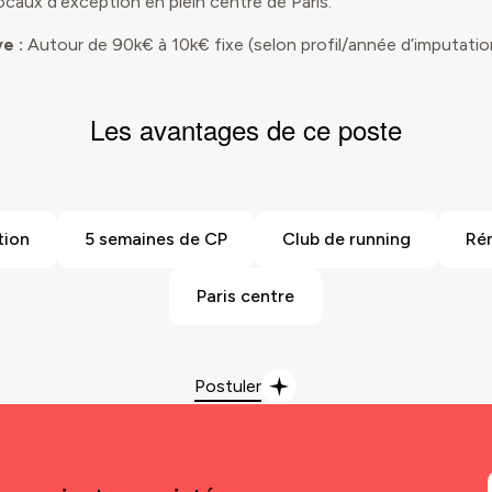
caux d’exception en plein centre de Paris.
e :
Autour de 90k€ à 10k€ fixe (selon profil/année d’imputation
Les avantages de ce poste
tion
5 semaines de CP
Club de running
Ré
Paris centre
Postuler