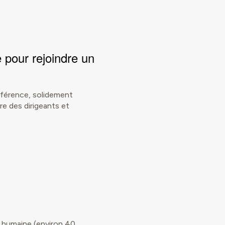
e
pour rejoindre un
référence, solidement
e des dirigeants et
e humaine (environ 40