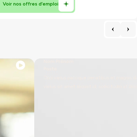
Nom Prénom
Poste
Orci varius natoque penatibus et magnis dis 
varius sit amet aliquet id, sollicitudin at dol