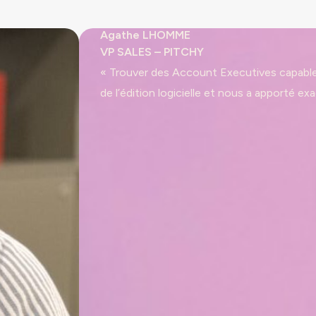
Agathe LHOMME
VP SALES – PITCHY
« Trouver des Account Executives capables
de l’édition logicielle et nous a apporté exac