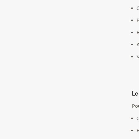
F
R
A
V
Le
Pou
E