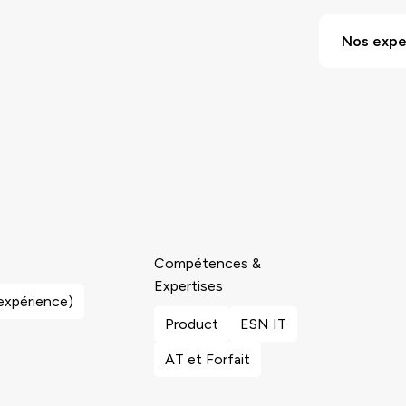
Nos expe
Compétences &
Expertises
’expérience)
Product
ESN IT
AT et Forfait