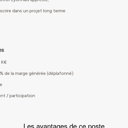
nscrire dans un projet long terme
es
5 K€
0 % de la marge générée (déplafonné)
le
t / participation
Les avantages de ce poste