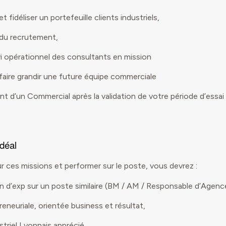
 fidéliser un portefeuille clients industriels,
 du recrutement,
vi opérationnel des consultants en mission
aire grandir une future équipe commerciale
d’un Commercial après la validation de votre période d’essai 
idéal
ur ces missions et performer sur le poste, vous devrez :
 d’exp sur un poste similaire (BM / AM / Responsable d’Agence
reneuriale, orientée business et résultat,
triel Lyonnais apprécié,